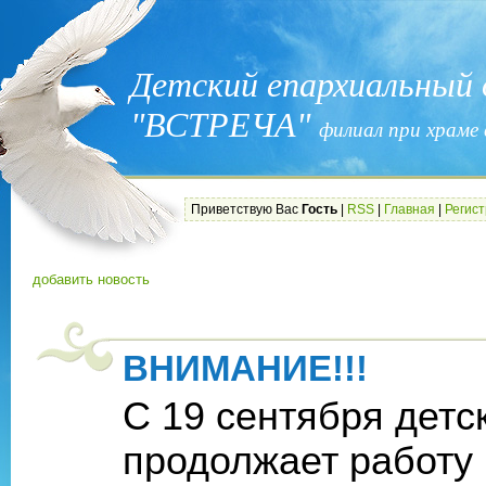
Детский епархиальный
"ВСТРЕЧА"
филиал при храме 
Приветствую Вас
Гость
|
RSS
|
Главная
|
Регис
добавить новость
ВНИМАНИЕ!!!
С 19 сентября детс
продолжает работу